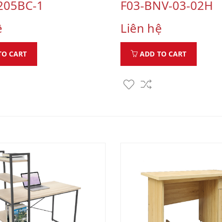
205BC-1
F03-BNV-03-02H
ệ
Liên hệ
TO CART
ADD TO CART