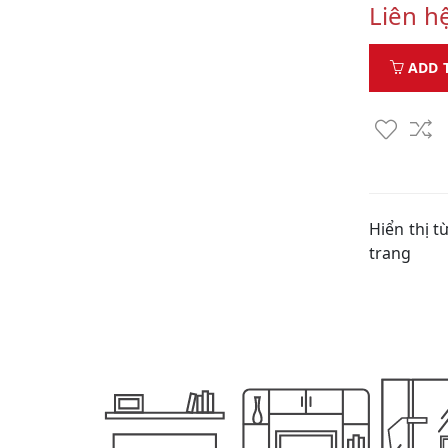
Liên h
ADD 
Hiển thị t
trang