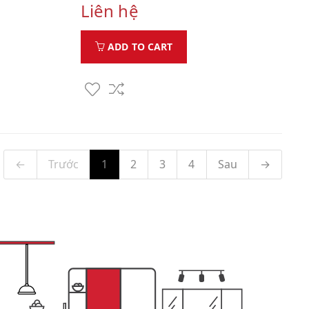
Liên hệ
ADD TO CART
←
Trước
1
2
3
4
Sau
→