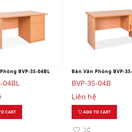
 Phòng BVP-3S-04BL
Bàn Văn Phòng BVP-3S
S-04BL
BVP-3S-04B
ệ
Liên hệ
TO CART
ADD TO CART