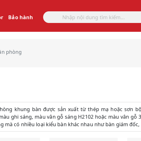
or
Bảo hành
ăn phòng
hòng khung bàn được sản xuất từ thép mạ hoặc sơn bộ
àu ghi sáng, màu vân gỗ sáng H2102 hoặc màu vân gỗ 32
 mà có nhiều loại kiểu bàn khác nhau như bàn giám đốc, b
Ghế Phòng
GHẾ PHÒNG
Họp GPH-01
HỌP GM-25-0