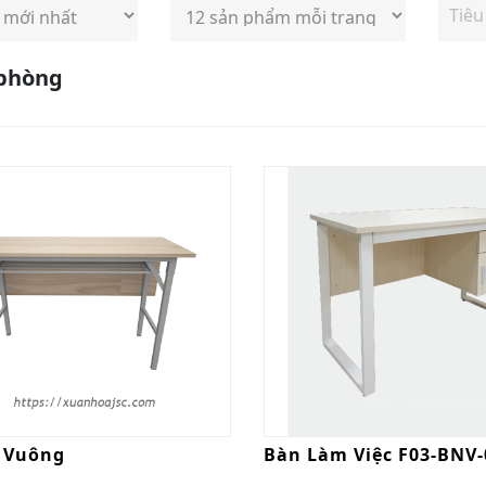
Liên hệ
Liên hệ
 phòng
Linear Post
Ghế Hội
Cap Ceiling
Trường, Nhà
Hát (Lano -
Liên hệ
Liên hệ
Auditorium
Seating)
 Vuông
Bàn Làm Việc F03-BNV-