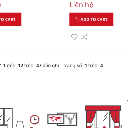
ệ
Liên hệ
TO CART
ADD TO CART
ừ
1
đến
12
trên
47
bản ghi - Trang số
1
trên
4