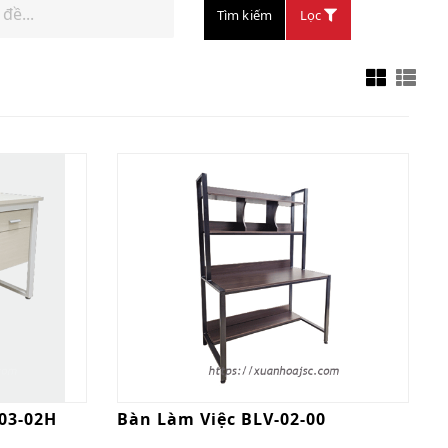
Tìm kiếm
Lọc
11-07B
Liên hệ
Xe Đạp Trợ
Lực Điện
MS21W
Liên hệ
03-02H
Bàn Làm Việc BLV-02-00